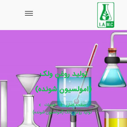
تولید روغن ولک
(امولسیون شونده)
صفحه اصلی
خدمات
تولید روغن ولک (امولسیون شونده)