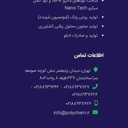
ساخت کودهای ماکرو NPK و کود کامل
میکرو Nano Tech
تولید روغن ولک (امولسیون شونده)
تولید صابون محلول پاشی کشاورزی
تولید و صادرات ادبلو
اطلاعات تماس
تهران، میدان ولیعصر نبش کوچه صومعه
سرا ساختمان 637طبقه 8 واحد802
-
02188939242
-
02188937627
02188937626
02188937626
info@polychem.ir