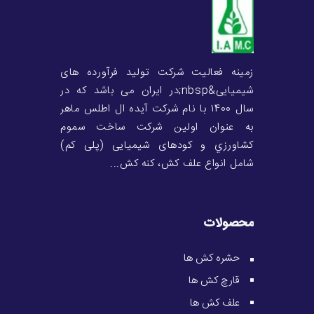
زمینه فعالیت شرکت تولید فرآورده های
شیمیایی&nbsp;در ایران می باشد که در
سال ۱400 با نام شرکت آیده ال اطلس ماهر
به عنوان اولین شرکت ساخت سموم
کشاورزي و کودهای شیمیایی (پلی کم)
شامل انواع علف کش، کنه کش...
محصولات
حشره کش ها
قارچ کش ها
علف کش ها