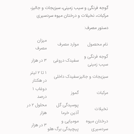
گوجه فرنگی و سیب زمینی، سبزیجات و جالیز،
مرکبات، نخیلات و درختان میوه سردسیری
دستور مصرف:
میزان
نام محصول
موارد مصرف
مصرف
گوجه فرنگی و
سفیدک دروغی
۳ در هزار
سیب زمینی
۱ تا ۲ لیتر
سبزیجات و جالیز
سفیدک داخلی
در هکتار
دوغاب ۱
مرکبات
گموز
درصد
پوسیدگی گل
محلول ۲ در
نخیلات
آذین خرما
هزار
درختان میوه
مومیایی و
۳ در هزار
سردسیری
پیچیدگی برگ هلو