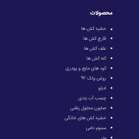
محصولات
حشره کش ها
قارچ کش ها
علف کش ها
کنه کش ها
کود های مایع و پودری
روغن ولک 92
ادبلو
چسب آب بندی
صابون محلول پاشی
حشره کش های خانگی
سموم دامی
بذر