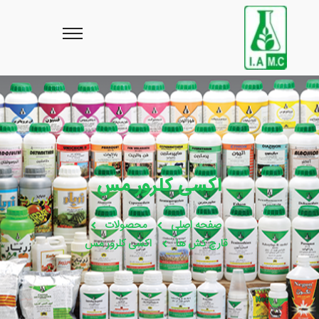
اکسی کلرور مس
صفحه اصلی
محصولات
قارچ کش ها
اکسی کلرور مس