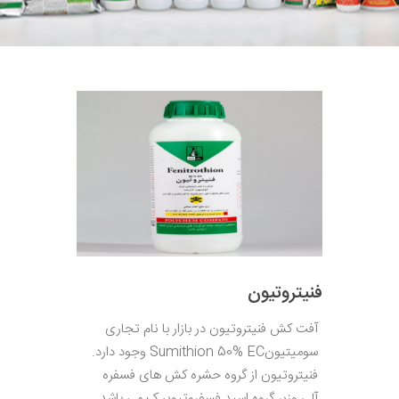
فنیتروتیون
آفت کش فنیتروتیون در بازار با نام تجاری
سومیتیونSumithion 50% EC وجود دارد.
فنیتروتیون از گروه حشره کش های فسفره
آلی وزیر گروه اسید فسفروتیوییک می باشد