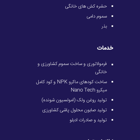
حشره کش های خانگی
سموم دامی
بذر
خدمات
فرمولاتوری و ساخت سموم کشاورزی و
خانگی
ساخت کودهای ماکرو NPK و کود کامل
میکرو Nano Tech
تولید روغن ولک (امولسیون شونده)
تولید صابون محلول پاشی کشاورزی
تولید و صادرات ادبلو