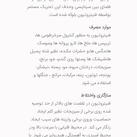
فضای بین سیناپسی وحذف این تحریک مستمر
بواسطه فنیتروتیون بلوکه شده است.
موارد مصرف
فنیتروتیون به منظور کنترول سرخرطومی ها،
تریپس ها، ملخ ها، لارو پروانه ها وسوسک
ها،مگس ها،و حشرات مکنده، نظیر شته پسیل
ها،شپشک ها وستها روی گندم، جو، برنج،
سبزیجات، درختان میوه، مو، پسته ،نیشکر،
یونجه، توتون، پنبه، مرکبات، مراتع ، جنگلها و..
استفاده می شود.
سازگاری واختلاط
فنیتروتیون در غلضت های بالاتر از حد توصیه
شده روی برخی از سبزیجات نظیر کلم ایجاد
حساسیت وروی برخی واریته های سیب ایجاد
زنگار می کند. در محیط قلیایی با سرعت بالا ودر
محیط اسیدی به آهستگی هیدرولیز می شود. با