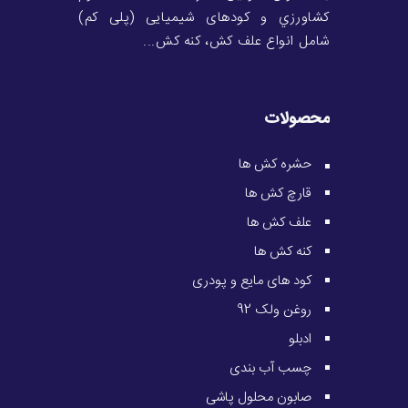
کشاورزي و کودهای شیمیایی (پلی کم)
شامل انواع علف کش، کنه کش...
محصولات
حشره کش ها
قارچ کش ها
علف کش ها
کنه کش ها
کود های مایع و پودری
روغن ولک 92
ادبلو
چسب آب بندی
صابون محلول پاشی