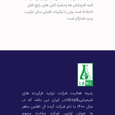
کلیه قارچکش ها وحشره کش های رایج قابل
اختلاط است ولی با ترکیبات قلیایی مثل ترکیب
بردو ناسازگار است.
زمینه فعالیت شرکت تولید فرآورده های
شیمیایی&nbsp;در ایران می باشد که در
سال ۱400 با نام شرکت آیده ال اطلس ماهر
به عنوان اولین شرکت ساخت سموم