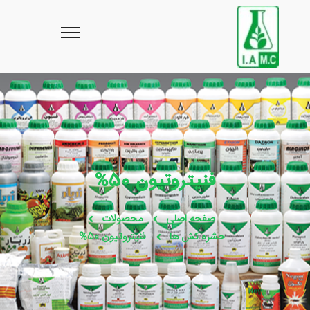
فنیتروتیون 50%
صفحه اصلی
محصولات
حشره کش ها
فنیتروتیون 50%