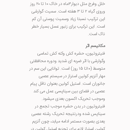
خلل وفرج مثل دیوار۳ماه در خاک ۱۰ تا ۲۰ روز
وروی گیاه ۲ تا ۳ هفته است. سمیت گوارشی
این ترکیب نسبتا زیاد وسمیت پوستی آن کم
است. این ترکیب برای زنبور عسل بسیار خطر
ناک است.
مکانیسم اثر
فنیتروتیون، حشره کش وکنه کش تماسی
وگوارشی با اثر ضربه ای شدید ودوره محافظتی
متوسط (۱۰تا ۱۵ روز) است. توانایی این سم در
مهار آنزیم کولین استراز در سیستم عصبی
جانوران است. استیل کولین بعنوان ناقل پیام
عصبی در فضای بین سیناپسی عمل می کند
وموجب تحریک اکسون بعدی میشود.
فنیتروتیون در بدن حشره موجب تجمع در
سیناپس شده ودرنتیجه تحریک رشته عصبی
یعدی بصورت مستمر ادامه میابد، چون آنزیم
کولین استراز لازم برای تجزیه استیل کولین در